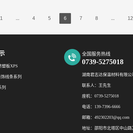
1
...
4
5
6
7
8
...
12
示
全国服务热线
0739-5275018
塑板XPS
湖南君志达保温材料有限公
装饰线条系列
联系人：王先生
系列
座机：0739-5275018
电话：139-7396-6666
邮箱：492302203@qq.com
地址：邵阳市北塔区中山路