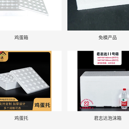
鸡蛋箱
免模产品
鸡蛋托
君志达泡沫箱