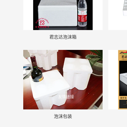
君志达泡沫箱
友情链接
泡沫包装