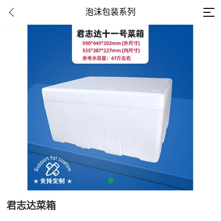
泡沫包装系列
君志达菜箱