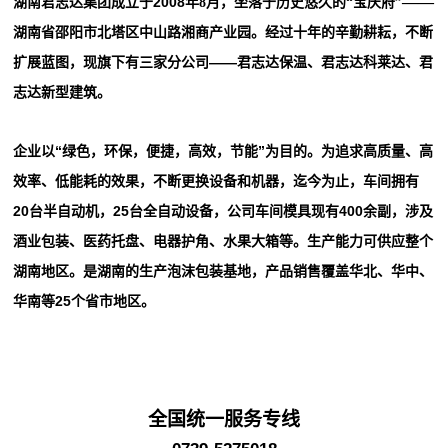
——
湖南君志达集团成立于2008
年
8月
，坐落于历史悠久的“宝庆府”
湖南省邵阳市北塔区中山路湘商产业园。
经过十年的辛勤耕耘，不断
——君志达保温、君志达科莱达、君
扩展蓝图，现旗下有三家分公司
志达新型建筑。
企业以
“
绿色，环保，便捷，高效，节能
”为目的。为追求高质
量、高
效率、低能耗的效果，不断更换设备和机器，迄今为止，车间拥有
20台半自动机，25台全自动设
备，公司车间模具现有400余副，涉及
酒业包装、医药托盘、电器护角、水果大箱等。生产能力可供应整个
湖南地区。
是湖南的生产泡沫包装基地，产品销售覆盖华北、华中、
华南等
25个省市地区。
全国统一服务专线