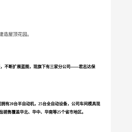
建造屋顶花园。
——君志达保
耘，不断扩展蓝图，现旗下有三家分公司
有20台半自动机，25台全自动设
备，公司车间模具现
品销售覆盖华北、华中、华南等
25个省市地区。