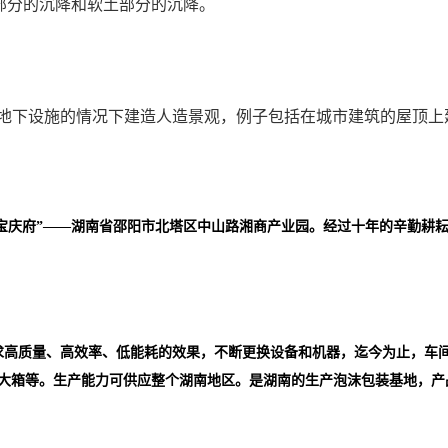
部分的沉降和软土部分的沉降。
和地下设施的情况下建造人造景观，例子包括在城市建筑的屋顶上
湖南省邵阳市北塔区中山路湘商产业园。
宝庆府”——
经过十年的辛勤耕
求高质
量、高效率、低能耗的效果，不断更换设备和机器，迄今为止，车间拥
果大箱等。生产能力可供应整个湖南地区。
是湖南的生产泡沫包装基地，产