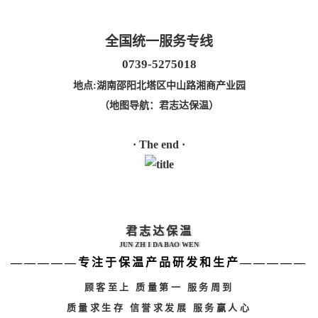
全国统一服务专线
0739-5275018
地点:湖南邵阳北塔区中山路湘商产业园
（地图导航：君志达保温）
· The end ·
君志达保温
JUN ZH I DA BAO WEN
—————专注于保温产品研发和生产—————
顾客至上 质量第一 服务周到
质量求生存 信誉求发展 服务赢人心