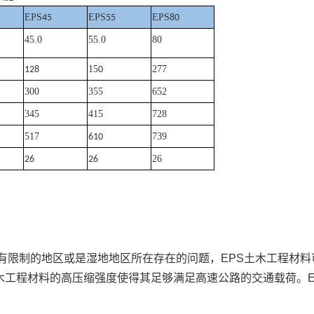
EPS
EPS
EPS
45
55
80
45.0
55.0
80
15
277
128
0
300
355
652
345
415
728
517
739
610
26
26
26
有限制的地区或是湿地地区所在存在的问题，EPS土木工程材
木工程材料的高压缩强度使得其足够满足高速公路的交通载荷。