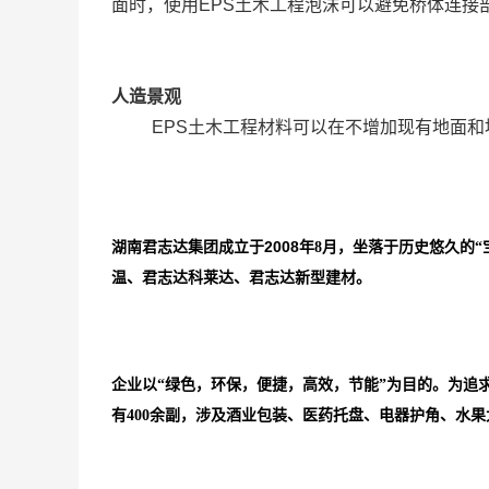
面时，使用EPS土木工程泡沫可以避免桥体连接
人造景观
EPS土木工程材料可以在不增加现有地面
湖南君志达集团成立于2008
年
8月
，坐落于历史悠久的“
温、君志达科莱达、君志达新型建材。
企业以
“
绿色，环保，便捷，高效，节能
”为目的。为追
有400余副，涉及酒业包装、医药托盘、电器护角、水