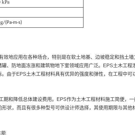
0
kPa
ng
/(Pa·m·s)
以有效地应用在各种场合，特别是在软土地基、边坡稳定和挡土墙
储罐、防地面冻涨和建筑物地下室领域应用广泛。EPS土木工程
标。由于EPS土木工程材料具有优异的强度和弹性，在工程中可
设工期和降低总体建设费用。EPS作为土木工程材料施工简便，
要的形状，而且有很多种型号可供设计师选择，其使用期限与其他
性能