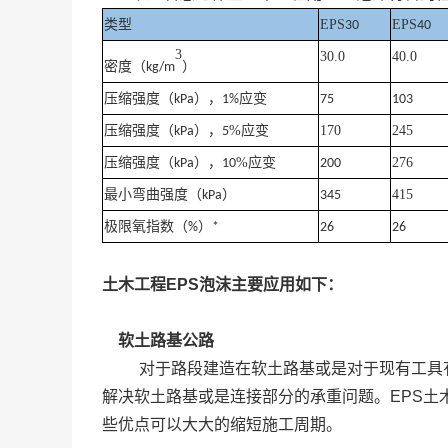
EPS
EPS
类型
30
40
3
30.0
40.0
（
）
密度
kg/m
（
），
应变
压缩强度
kPa
1%
75
103
（
），
%应变
170
245
压缩强度
kPa
5
（
），
%应变
276
压缩强度
kPa
1
0
200
最小弯曲
（
）
415
强度
kPa
345
（
）
极限氧指数
%
*
26
26
土木工程
EPS
泡沫主要应用如下：
软土路基公路
对于路段建造在软土路基或是对于现有工具
解决软土路基或是连接部分的承重问题。EPS土
些优点可以大大的缩短施工周期。